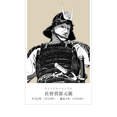
ちょうそかべもとちか
長曾我部元親
天文8年（1539年） - 慶長4年（1599年）